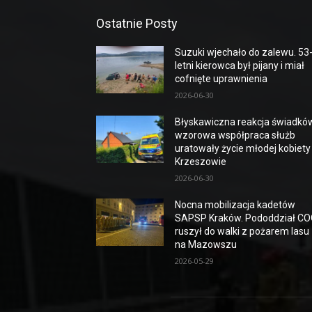
Ostatnie Posty
Suzuki wjechało do zalewu. 53
letni kierowca był pijany i miał
cofnięte uprawnienia
2026-06-30
Błyskawiczna reakcja świadków
wzorowa współpraca służb
uratowały życie młodej kobiety
Krzeszowie
2026-06-30
Nocna mobilizacja kadetów
SAPSP Kraków. Pododdział C
ruszył do walki z pożarem lasu
na Mazowszu
2026-05-29