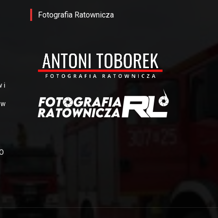
Fotografia Ratownicza
-
 i
 w
OO