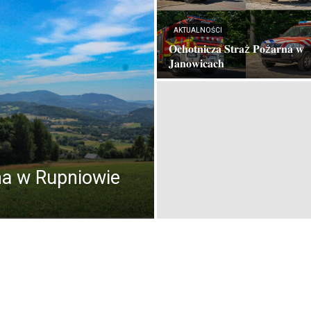
AKTUALNOŚCI
𝐎𝐜𝐡𝐨𝐭𝐧𝐢𝐜𝐳𝐚 𝐒𝐭𝐫𝐚ż 𝐏𝐨ż𝐚𝐫𝐧𝐚 𝐰
𝐉𝐚𝐧𝐨𝐰𝐢𝐜𝐚𝐜𝐡
na w Rupniowie