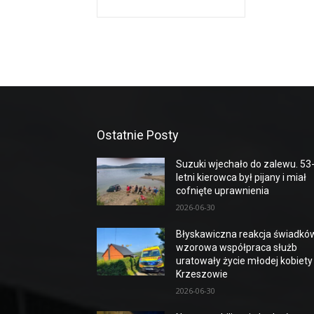
Ostatnie Posty
Suzuki wjechało do zalewu. 53
letni kierowca był pijany i miał
cofnięte uprawnienia
2026-06-30
Błyskawiczna reakcja świadków
wzorowa współpraca służb
uratowały życie młodej kobiety
Krzeszowie
2026-06-30