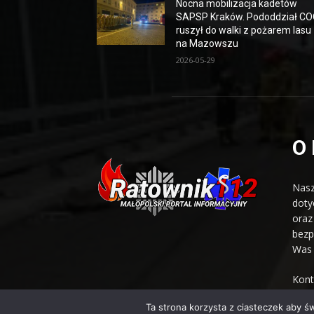
Nocna mobilizacja kadetów
SAPSP Kraków. Pododdział C
ruszył do walki z pożarem lasu
na Mazowszu
2026-05-29
O
Nasz
doty
oraz
bezp
Was 
Kont
Ta strona korzysta z ciasteczek aby ś