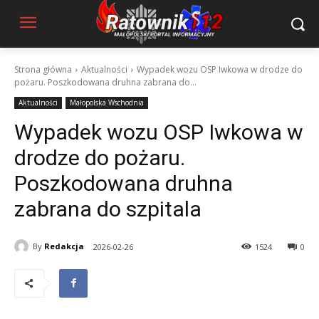
Strona główna
Aktualności
Wypadek wozu OSP Iwkowa w drodze do
pożaru. Poszkodowana druhna zabrana do...
Aktualności
Małopolska Wschodnia
Wypadek wozu OSP Iwkowa w
drodze do pożaru.
Poszkodowana druhna
zabrana do szpitala
By
Redakcja
2026-02-26
1524
0