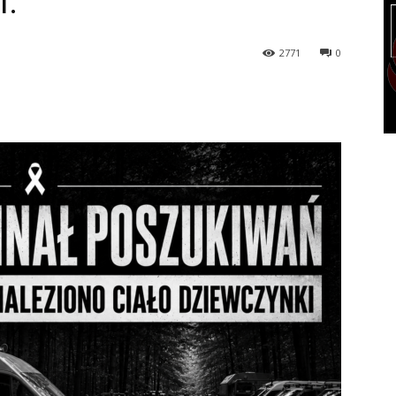
i.
2771
0