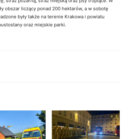
, straż pożarną, straż miejską oraz psy tropiące. W
ły obszar liczący ponad 200 hektarów, a w sobotę
adzone były także na terenie Krakowa i powiatu
stostany oraz miejskie parki.