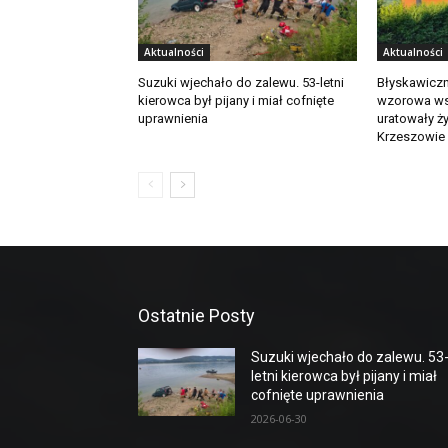
Aktualności
Aktualności
Suzuki wjechało do zalewu. 53-letni
Błyskawiczn
kierowca był pijany i miał cofnięte
wzorowa ws
uprawnienia
uratowały ż
Krzeszowie
Ostatnie Posty
Suzuki wjechało do zalewu. 53
letni kierowca był pijany i miał
cofnięte uprawnienia
2026-06-30