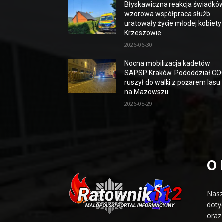
Błyskawiczna reakcja świadków
wzorowa współpraca służb
uratowały życie młodej kobiety
Krzeszowie
2026-06-30
Nocna mobilizacja kadetów
SAPSP Kraków. Pododdział C
ruszył do walki z pożarem lasu
na Mazowszu
2026-05-29
O
Nasz
doty
oraz