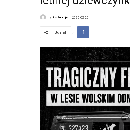
letniej dziewczynk
By
Redakcja
2026-05-23
Udział