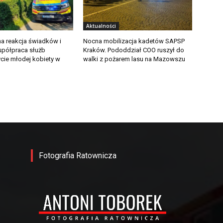
Aktualności
a reakcja świadków i
Nocna mobilizacja kadetów SAPSP
półpraca służb
Kraków. Pododdział COO ruszył do
ycie młodej kobiety w
walki z pożarem lasu na Mazowszu
Fotografia Ratownicza
-