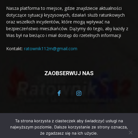
Nasza platforma to miejsce, gdzie znajdziecie aktualności
dotyczące sytuacji kryzysowych, działań służb ratunkowych
oraz wszelkich incydentów, które mogą wpływać na
bezpieczeństwo mieszkańców. Dążymy do tego, aby każdy z
Was był na bieżąco i miał dostęp do rzetelnych informacji
Kontakt:
ratownik112m@gmail.com
ZAOBSERWUJ NAS
Ta strona korzysta z ciasteczek aby świadczyć usługi na
© Ratownik 112 - Małopolski Portal Informacyjny 2025
najwyższym poziomie. Dalsze korzystanie ze strony oznacza,
że zgadzasz się na ich użycie.
Strona główna
Aktualności
Jednostki OSP z Małopolski