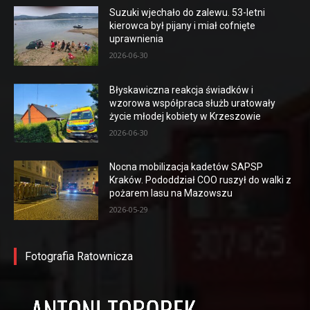
Suzuki wjechało do zalewu. 53-letni
kierowca był pijany i miał cofnięte
uprawnienia
2026-06-30
Błyskawiczna reakcja świadków i
wzorowa współpraca służb uratowały
życie młodej kobiety w Krzeszowie
2026-06-30
Nocna mobilizacja kadetów SAPSP
Kraków. Pododdział COO ruszył do walki z
pożarem lasu na Mazowszu
2026-05-29
Fotografia Ratownicza