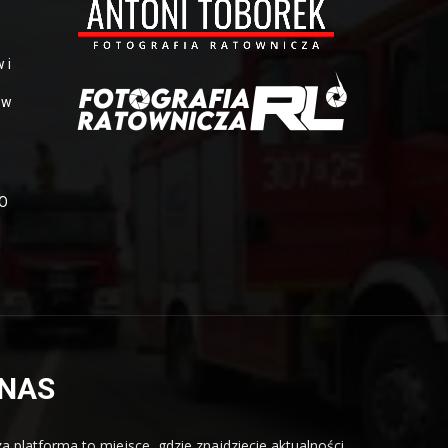
 i
 w
OO
 NAS
a platforma to miejsce, gdzie znajdziecie aktualności