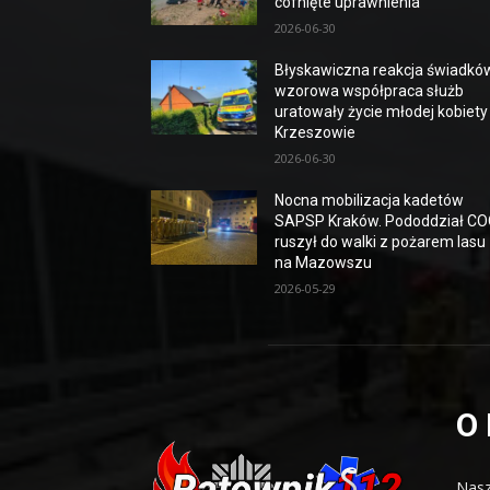
cofnięte uprawnienia
2026-06-30
Błyskawiczna reakcja świadków
wzorowa współpraca służb
uratowały życie młodej kobiety
Krzeszowie
2026-06-30
Nocna mobilizacja kadetów
SAPSP Kraków. Pododdział C
ruszył do walki z pożarem lasu
na Mazowszu
2026-05-29
O
Nasz