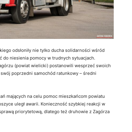
kiego odsłoniły nie tylko ducha solidarności wśród
ć do niesienia pomocy w trudnych sytuacjach.
agórzu (powiat wielicki) postanowili wesprzeć swoich
 swój poprzedni samochód ratunkowy – średni
iałań mających na celu pomoc mieszkańcom powiatu
zyce uległ awarii. Konieczność szybkiej reakcji w
sprawą priorytetową, dlatego też druhowie z Zagórza