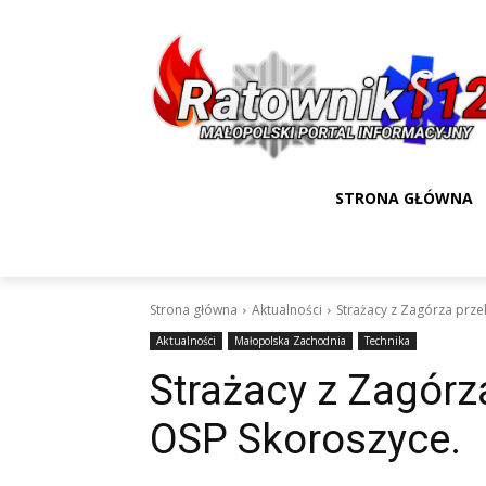
STRONA GŁÓWNA
Strona główna
Aktualności
Strażacy z Zagórza prze
Aktualności
Małopolska Zachodnia
Technika
Strażacy z Zagórz
OSP Skoroszyce.