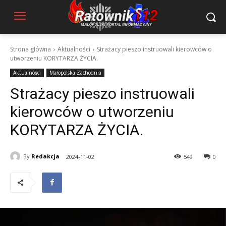
Strona główna
Aktualności
Strażacy pieszo instruowali kierowców o
utworzeniu KORYTARZA ŻYCIA.
Aktualności
Małopolska Zachodnia
Strażacy pieszo instruowali
kierowców o utworzeniu
KORYTARZA ŻYCIA.
By
Redakcja
2024-11-02
549
0