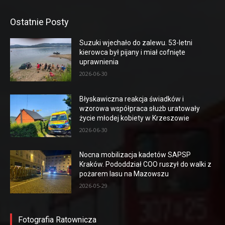
Ostatnie Posty
Suzuki wjechało do zalewu. 53-letni
kierowca był pijany i miał cofnięte
uprawnienia
2026-06-30
Błyskawiczna reakcja świadków i
wzorowa współpraca służb uratowały
życie młodej kobiety w Krzeszowie
2026-06-30
Nocna mobilizacja kadetów SAPSP
Kraków. Pododdział COO ruszył do walki z
pożarem lasu na Mazowszu
2026-05-29
Fotografia Ratownicza