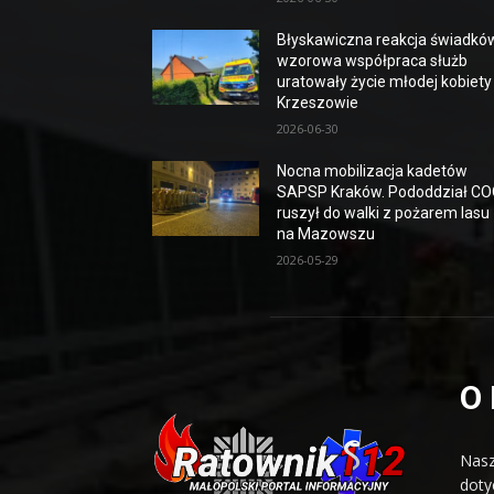
Błyskawiczna reakcja świadków
wzorowa współpraca służb
uratowały życie młodej kobiety
Krzeszowie
2026-06-30
Nocna mobilizacja kadetów
SAPSP Kraków. Pododdział C
ruszył do walki z pożarem lasu
na Mazowszu
2026-05-29
O
Nasz
doty