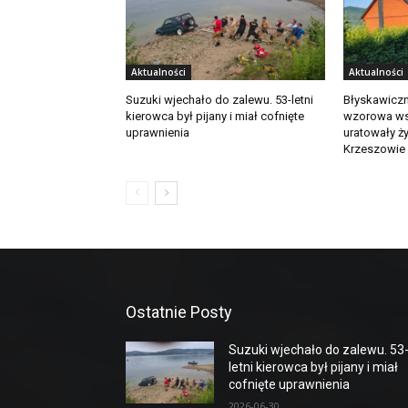
Aktualności
Aktualności
Suzuki wjechało do zalewu. 53-letni
Błyskawiczn
kierowca był pijany i miał cofnięte
wzorowa ws
uprawnienia
uratowały ż
Krzeszowie
Ostatnie Posty
Suzuki wjechało do zalewu. 53
letni kierowca był pijany i miał
cofnięte uprawnienia
2026-06-30