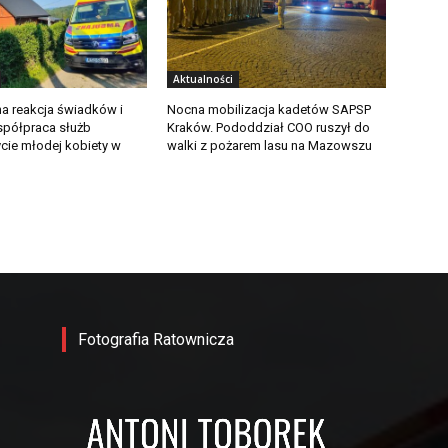
Aktualności
a reakcja świadków i
Nocna mobilizacja kadetów SAPSP
półpraca służb
Kraków. Pododdział COO ruszył do
ycie młodej kobiety w
walki z pożarem lasu na Mazowszu
Fotografia Ratownicza
-