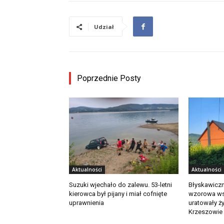
Udział
Poprzednie Posty
Aktualności
Aktualności
Suzuki wjechało do zalewu. 53-letni
Błyskawiczn
kierowca był pijany i miał cofnięte
wzorowa ws
uprawnienia
uratowały ż
Krzeszowie