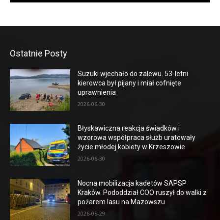
Ostatnie Posty
Suzuki wjechało do zalewu. 53-letni
kierowca był pijany i miał cofnięte
uprawnienia
2026-06-30
Błyskawiczna reakcja świadków i
wzorowa współpraca służb uratowały
życie młodej kobiety w Krzeszowie
2026-06-30
Nocna mobilizacja kadetów SAPSP
Kraków. Pododdział COO ruszył do walki z
pożarem lasu na Mazowszu
2026-05-29