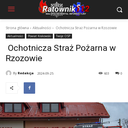
Strona główna
Aktualności
Ochotnicza Straż Pożarna w Rzozowie
Aktualności
Powiat Krakowski
Twoje OSP
Ochotnicza Straż Pożarna w
Rzozowie
By
Redakcja
2024-09-25
603
0