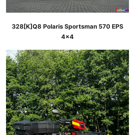
328[K]Q8
Polaris Sportsman 570 EPS
4×4