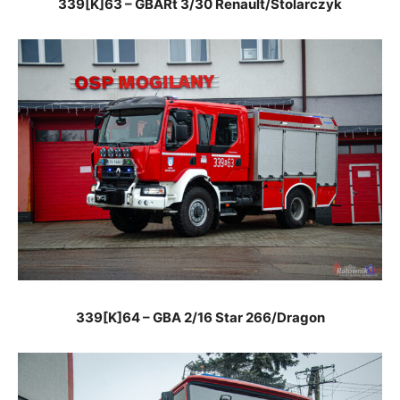
339[K]63 – GBARt 3/30 Renault/Stolarczyk
339
[K]
64 – GBA 2/16 Star 266/Dragon