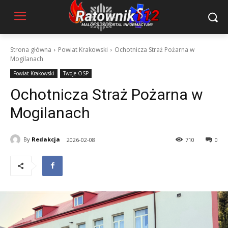
Strona główna
Powiat Krakowski
Ochotnicza Straż Pożarna w
Mogilanach
Powiat Krakowski
Twoje OSP
Ochotnicza Straż Pożarna w
Mogilanach
By
Redakcja
2026-02-08
710
0