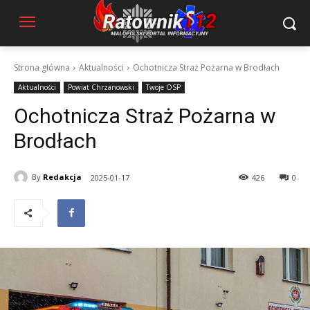
Strona główna
Aktualności
Ochotnicza Straż Pożarna w Brodłach
Aktualności
Powiat Chrzanowski
Twoje OSP
Ochotnicza Straż Pożarna w
Brodłach
By
Redakcja
2025-01-17
426
0