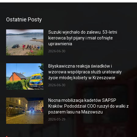
Ostatnie Posty
Suzuki wjechało do zalewu. 53-letni
kierowca był pijany i miał cofnięte
uprawnienia
2026-06-30
Błyskawiczna reakcja świadków i
wzorowa współpraca służb uratowały
życie młodej kobiety w Krzeszowie
2026-06-30
Nocna mobilizacja kadetów SAPSP
Kraków. Pododdział COO ruszył do walki z
pożarem lasu na Mazowszu
2026-05-29