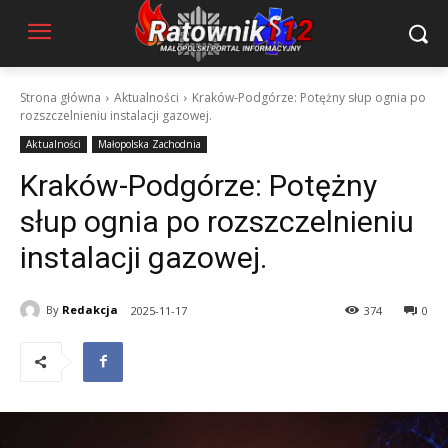
Strona główna
Aktualności
Kraków-Podgórze: Potężny słup ognia po
rozszczelnieniu instalacji gazowej.
Aktualności
Małopolska Zachodnia
Kraków-Podgórze: Potężny
słup ognia po rozszczelnieniu
instalacji gazowej.
By
Redakcja
2025-11-17
374
0