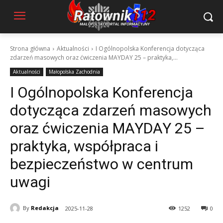
Strona główna
Aktualności
I Ogólnopolska Konferencja dotycząca
zdarzeń masowych oraz ćwiczenia MAYDAY 25 – praktyka,...
Aktualności
Małopolska Zachodnia
I Ogólnopolska Konferencja
dotycząca zdarzeń masowych
oraz ćwiczenia MAYDAY 25 –
praktyka, współpraca i
bezpieczeństwo w centrum
uwagi
By
Redakcja
2025-11-28
1252
0