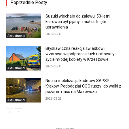
Poprzednie Posty
Suzuki wjechało do zalewu. 53-letni
kierowca był pijany i miał cofnięte
uprawnienia
2026-06-30
Aktualności
Błyskawiczna reakcja świadków i
wzorowa współpraca służb uratowały
życie młodej kobiety w Krzeszowie
2026-06-30
Aktualności
Nocna mobilizacja kadetów SAPSP
Kraków. Pododdział COO ruszył do walki z
pożarem lasu na Mazowszu
2026-05-29
Aktualności
- Advertisment -