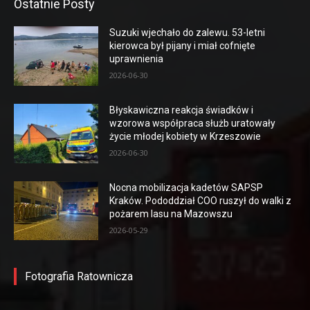
Ostatnie Posty
Suzuki wjechało do zalewu. 53-letni
kierowca był pijany i miał cofnięte
uprawnienia
2026-06-30
Błyskawiczna reakcja świadków i
wzorowa współpraca służb uratowały
życie młodej kobiety w Krzeszowie
2026-06-30
Nocna mobilizacja kadetów SAPSP
Kraków. Pododdział COO ruszył do walki z
pożarem lasu na Mazowszu
2026-05-29
Fotografia Ratownicza