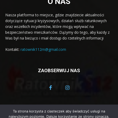
O NAS
Nasza platforma to miejsce, gdzie znajdziecie aktualności
dotyczące sytuacji kryzysowych, działań służb ratunkowych
oraz wszelkich incydentów, które mogą wpływać na
bezpieczeństwo mieszkańców. Dążymy do tego, aby każdy z
Was był na bieżąco i miał dostęp do rzetelnych informacji
Kontakt:
ratownik112m@gmail.com
ZAOBSERWUJ NAS
Ta strona korzysta z ciasteczek aby świadczyć usługi na
© Ratownik 112 - Małopolski Portal Informacyjny 2025
najwyższym poziomie. Dalsze korzystanie ze strony oznacza,